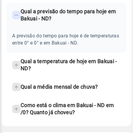
FAQ
CLIMA,
PREVISÃO
Qual a previsão do tempo para hoje em
-
DO
Bakuai - ND?
TEMPO
Perguntas
HOJE
E
frequentes
NOTÍCIAS
EM
A previsão do tempo para hoje é de temperaturas
sobre
BAKUAI
entre 0° e 0° e em Bakuai - ND.
-
chuva
ND
e
temperatura
Qual a temperatura de hoje em Bakuai -
ND?
Qual a média mensal de chuva?
Como está o clima em Bakuai - ND em
/0? Quanto já choveu?
Fonte: 30 anos de dados de reanálise ERA5.