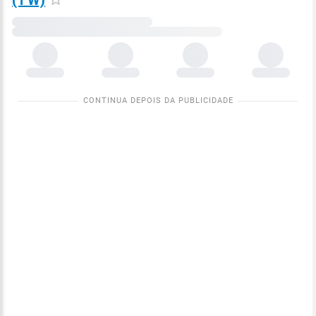
(TW)
Carregando
dados
meteorológicos