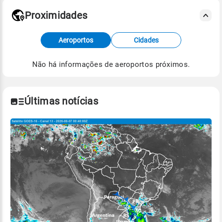
Proximidades
Fonte: dados combinados de estações
meteorológicas e satélite do Centro de Previsão
Aeroportos
Cidades
de Tempo e Estudos Climáticos (CPTEC).
Não há informações de aeroportos próximos.
Para obter mais informações sobre os dados
climáticos,
clique aqui.
Últimas notícias