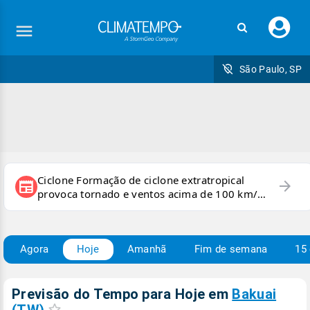
Faç
seu
logi
São Paulo, SP
Ciclone Formação de ciclone extratropical
arrow_forward
newspaper
provoca tornado e ventos acima de 100 km/h
no RS
Agora
Hoje
Amanhã
Fim de semana
15 
Previsão do Tempo para Hoje
em
Bakuai