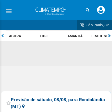
Faç
seu
logi
São Paulo, SP
AGORA
HOJE
AMANHÃ
FIM DE SE
Cadastre-se para receber o nosso Mídia Kit
Cadastre-se para receber o nosso Mídia Kit
Cadastre-se para receber o nosso Mídia Kit
Cadastre-se para receber o nosso Mídia Kit
Cadastre-se para receber o nosso Mídia Kit
Cadastre-se para receber o nosso manual
de veiculação
Nome
Nome
Nome
Nome
Nome
Nome
privacidade e
baseado no ordenamento jurídico brasileiro
Email
Email
Email
Email
Email
*
*
*
*
*
Email
*
Empresa
Empresa
Empresa
Empresa
Empresa
Previsão de sábado, 08/08, para Rondolândia
Empresa
Equipe Climatempo.
(MT)