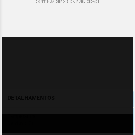
DETALHAMENTOS
Temperatura
Celsius (°C)