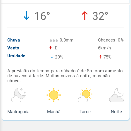
Enviar
Enviar
Enviar
Enviar
Enviar
16°
32°
Enviar
Chuva
0.0mm
Chances: 0%
Vento
E
6km/h
Umidade
29%
75%
A previsão do tempo para sábado é de Sol com aumento
de nuvens à tarde. Muitas nuvens à noite, mas não
chove.
Madrugada
Manhã
Tarde
Noite