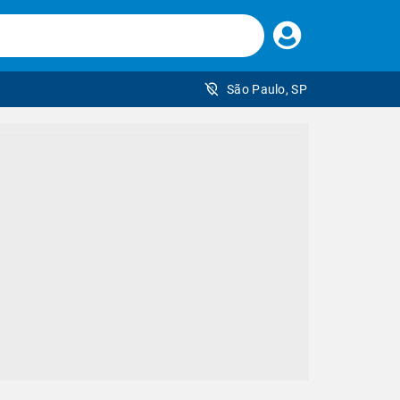
Faça
seu
login
São Paulo, SP