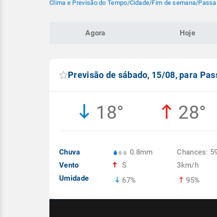
Clima e Previsão do Tempo
/
Cidade
/
Fim de semana
/
Passa
Agora
Hoje
Previsão de sábado, 15/08, para Pa
18°
28°
Chuva
0.8mm
Chances: 5
Vento
S
3km/h
Umidade
67%
95%