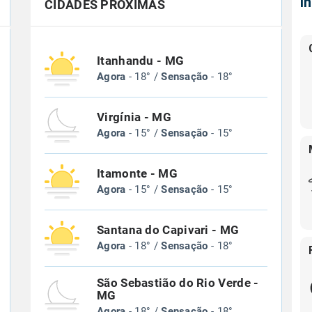
Í
CIDADES PRÓXIMAS
Itanhandu - MG
Agora
- 18° /
Sensação
- 18°
Virgínia - MG
Agora
- 15° /
Sensação
- 15°
Itamonte - MG
Agora
- 15° /
Sensação
- 15°
Santana do Capivari - MG
Agora
- 18° /
Sensação
- 18°
São Sebastião do Rio Verde -
MG
Agora
- 18° /
Sensação
- 18°