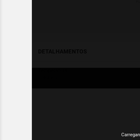
DETALHAMENTOS
Temperatura
Celsius (°C)