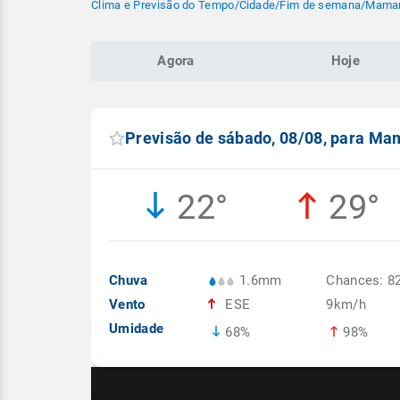
Clima e Previsão do Tempo
/
Cidade
/
Fim de semana
/
Maman
Agora
Hoje
Previsão de sábado, 08/08, para M
22°
29°
Chuva
1.6mm
Chances: 8
Vento
ESE
9km/h
Umidade
68%
98%