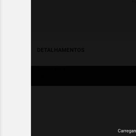
DETALHAMENTOS
Temperatura
Celsius (°C)