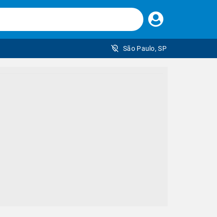
Faça
seu
login
São Paulo, SP