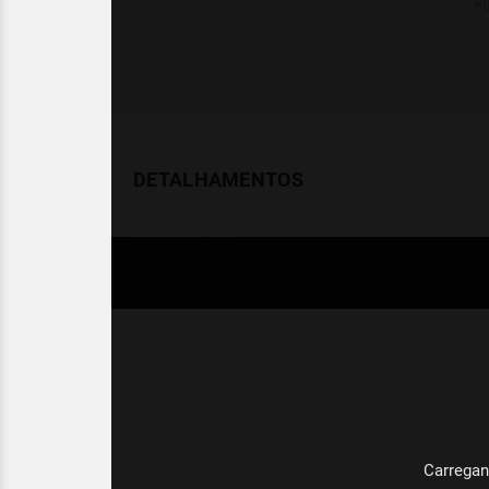
DETALHAMENTOS
Temperatura
Celsius (°C)