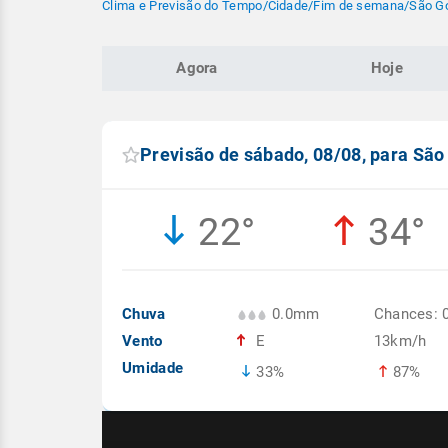
Clima e Previsão do Tempo
/
Cidade
/
Fim de semana
/
São Go
Agora
Hoje
Previsão de sábado, 08/08, para São
22°
34°
Chuva
0.0mm
Chances: 
Vento
E
13km/h
Umidade
33%
87%