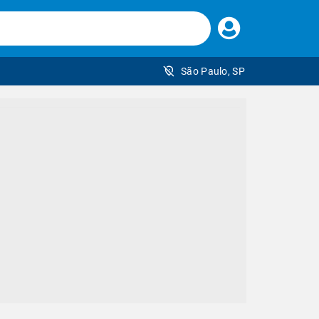
Faça
seu
login
São Paulo, SP