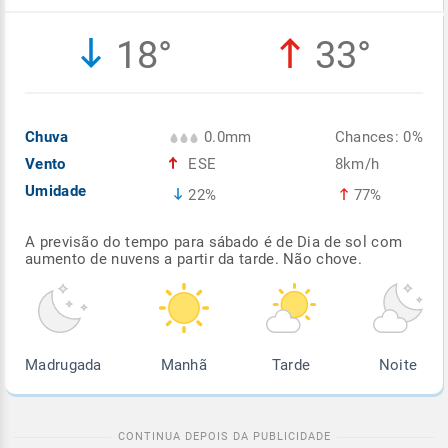
Enviar
Enviar
Enviar
Enviar
Enviar
18°
33°
Enviar
Chuva
0.0mm
Chances: 0%
Vento
ESE
8km/h
Umidade
22%
77%
A previsão do tempo para sábado é de Dia de sol com
aumento de nuvens a partir da tarde. Não chove.
Madrugada
Manhã
Tarde
Noite