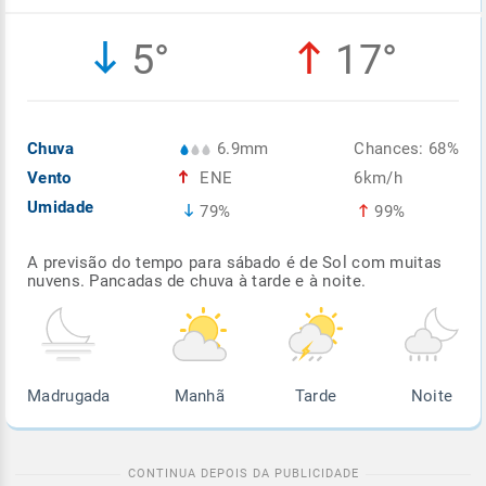
Enviar
Enviar
Enviar
Enviar
Enviar
5°
17°
Enviar
Chuva
6.9mm
Chances: 68%
Vento
ENE
6km/h
Umidade
79%
99%
A previsão do tempo para sábado é de Sol com muitas
nuvens. Pancadas de chuva à tarde e à noite.
Madrugada
Manhã
Tarde
Noite