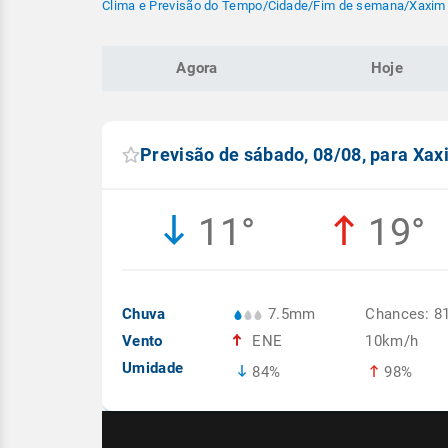
Clima e Previsão do Tempo
/
Cidade
/
Fim de semana
/
Xaxim 
Agora
Hoje
Previsão de sábado, 08/08, para Xa
11°
19°
Chuva
7.5mm
Chances: 8
Vento
ENE
10km/h
Umidade
84%
98%