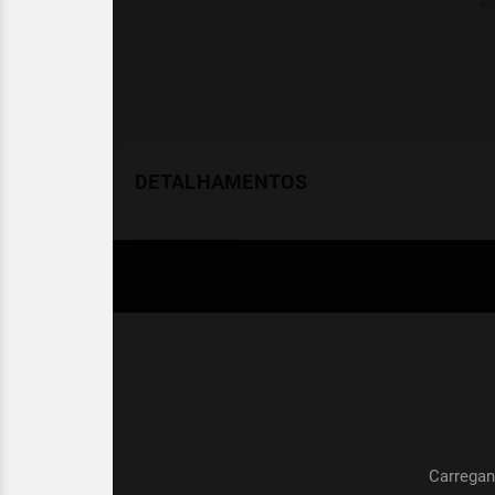
DETALHAMENTOS
Temperatura
Celsius (°C)