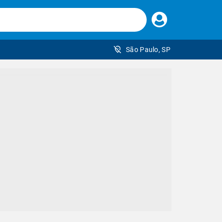
Faça
seu
login
São Paulo, SP