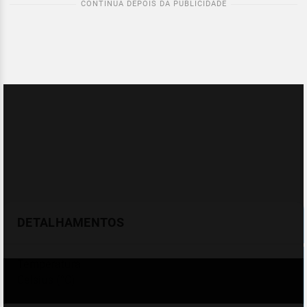
DETALHAMENTOS
Temperatura
Celsius (°C)