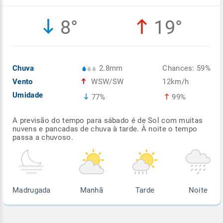
Enviar
Enviar
Enviar
Enviar
Enviar
8°
19°
Enviar
Chuva
2.8mm
Chances: 59%
Vento
WSW/SW
12km/h
Umidade
77%
99%
A previsão do tempo para sábado é de Sol com muitas
nuvens e pancadas de chuva à tarde. À noite o tempo
passa a chuvoso.
Madrugada
Manhã
Tarde
Noite