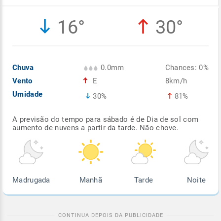
Enviar
Enviar
Enviar
Enviar
Enviar
16°
30°
Enviar
Chuva
0.0mm
Chances: 0%
Vento
E
8km/h
Umidade
30%
81%
A previsão do tempo para sábado é de Dia de sol com
aumento de nuvens a partir da tarde. Não chove.
Madrugada
Manhã
Tarde
Noite