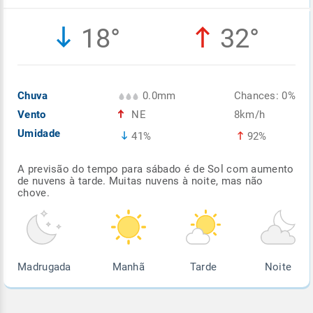
Enviar
Enviar
Enviar
Enviar
Enviar
18°
32°
Enviar
Chuva
0.0mm
Chances: 0%
Vento
NE
8km/h
Umidade
41%
92%
A previsão do tempo para sábado é de Sol com aumento
de nuvens à tarde. Muitas nuvens à noite, mas não
chove.
Madrugada
Manhã
Tarde
Noite