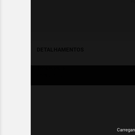
DETALHAMENTOS
Temperatura
Celsius (°C)