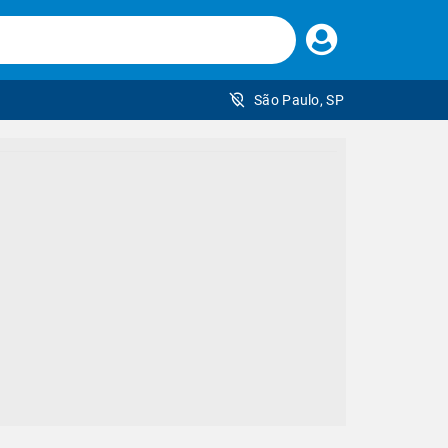
Faça
seu
login
São Paulo, SP