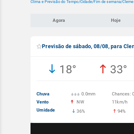
Clima e Previsão do Tempo
/
Cidade
/
Fim de semana
/
Clemen
Agora
Hoje
Previsão de sábado, 08/08, para Cl
18°
33°
Chuva
0.0mm
Chances: 
Vento
NW
11km/h
Umidade
36%
94%