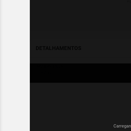
DETALHAMENTOS
Temperatura
Celsius (°C)