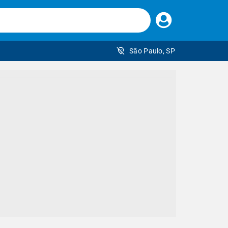
Faça
seu
login
São Paulo, SP