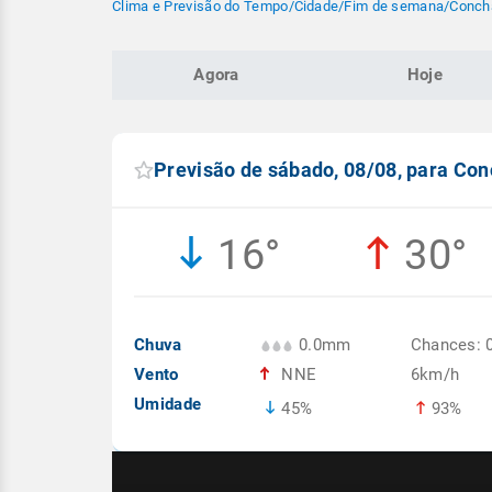
Clima e Previsão do Tempo
/
Cidade
/
Fim de semana
/
Concha
Agora
Hoje
Previsão de sábado, 08/08, para Con
16°
30°
Chuva
0.0mm
Chances: 
Vento
NNE
6km/h
Umidade
45%
93%