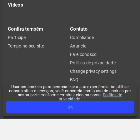
Vídeos
Confira também
Contato
Participe
Compliance
Tempo no seu site
Anuncie
Fale conosco
Política de privacidade
Change privacy settings
FAQ
Usamos cookies para personalizar a sua experiência. Ao utilizar
Termos de uso
nossos sites e serviços, você concorda com o uso de cookies por
nossa parte conforme estabelecido na nossa
Política de
API de previsão de tempo
privacidade
.
OK
Copyright 2026 - Climatempo. Todos os direitos reservados.