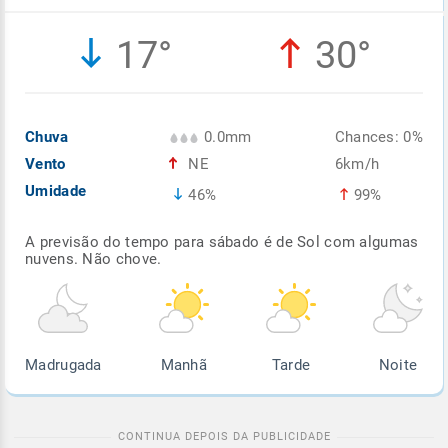
Enviar
Enviar
Enviar
Enviar
Enviar
17°
30°
Enviar
Chuva
0.0mm
Chances: 0%
Vento
NE
6km/h
Umidade
46%
99%
A previsão do tempo para sábado é de Sol com algumas
nuvens. Não chove.
Madrugada
Manhã
Tarde
Noite