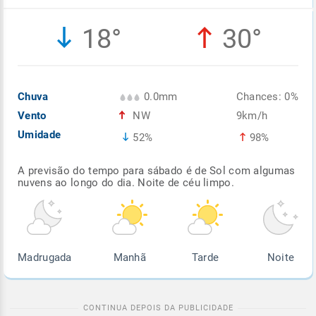
Enviar
Enviar
Enviar
Enviar
Enviar
18°
30°
Enviar
Chuva
0.0mm
Chances: 0%
Vento
NW
9km/h
Umidade
52%
98%
A previsão do tempo para sábado é de Sol com algumas
nuvens ao longo do dia. Noite de céu limpo.
Madrugada
Manhã
Tarde
Noite