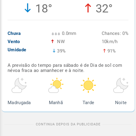
18°
32°
Enviar
Enviar
Enviar
Enviar
Enviar
Enviar
Chuva
0.0mm
Chances: 0%
Vento
NW
10km/h
Umidade
39%
91%
A previsão do tempo para sábado é de Dia de sol com
névoa fraca ao amanhecer e à noite.
Madrugada
Manhã
Tarde
Noite