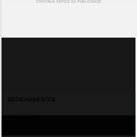
DETALHAMENTOS
Temperatura
Celsius (°C)