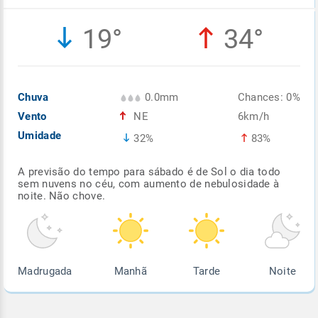
Enviar
Enviar
Enviar
Enviar
Enviar
19°
34°
Enviar
Chuva
0.0mm
Chances: 0%
Vento
NE
6km/h
Umidade
32%
83%
A previsão do tempo para sábado é de Sol o dia todo
sem nuvens no céu, com aumento de nebulosidade à
noite. Não chove.
Madrugada
Manhã
Tarde
Noite