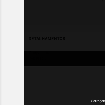
DETALHAMENTOS
Temperatura
Celsius (°C)