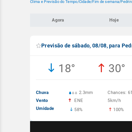
Clima e Previsão do Tempo
/
Cidade
/
Fim de semana
/
Pedrin
Agora
Hoje
Previsão de sábado, 08/08, para Ped
18°
30°
Chuva
2.3mm
Chances: 6
Vento
ENE
5km/h
Umidade
58%
100%