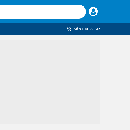
Faça
seu
login
São Paulo, SP