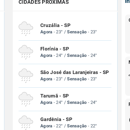
Í
CIDADES PRÓXIMAS
Cruzália - SP
Agora
- 23° /
Sensação
- 23°
Florínia - SP
Agora
- 24° /
Sensação
- 24°
São José das Laranjeiras - SP
Agora
- 23° /
Sensação
- 23°
Tarumã - SP
Agora
- 24° /
Sensação
- 24°
Gardênia - SP
Agora
- 22° /
Sensação
- 22°