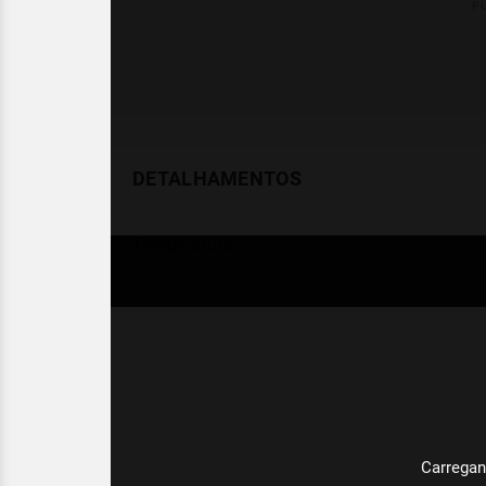
DETALHAMENTOS
Temperatura
Celsius (°C)