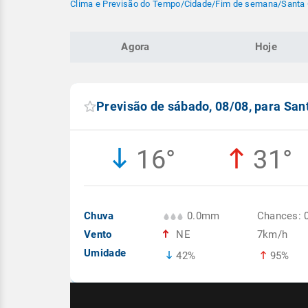
Clima e Previsão do Tempo
/
Cidade
/
Fim de semana
/
Santa 
Agora
Hoje
Previsão de sábado, 08/08, para San
16°
31°
Chuva
0.0mm
Chances: 
Vento
NE
7km/h
Umidade
42%
95%