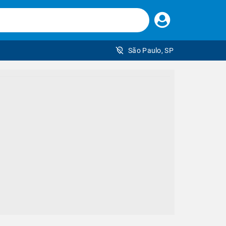
Faça
seu
login
São Paulo, SP