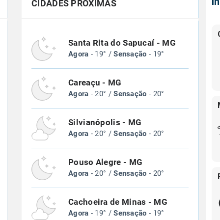
Í
CIDADES PRÓXIMAS
Santa Rita do Sapucaí - MG
Agora
- 19° /
Sensação
- 19°
Careaçu - MG
Agora
- 20° /
Sensação
- 20°
Silvianópolis - MG
Agora
- 20° /
Sensação
- 20°
Pouso Alegre - MG
Agora
- 20° /
Sensação
- 20°
Cachoeira de Minas - MG
Agora
- 19° /
Sensação
- 19°