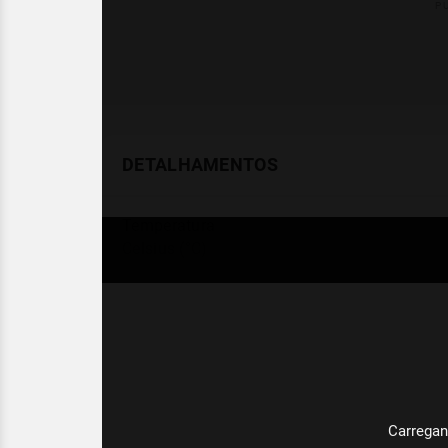
DETALHAMENTOS
Temperatura
Celsius (°C)