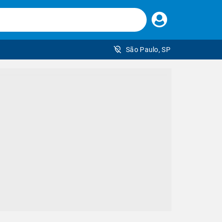
Faça
seu
login
São Paulo, SP