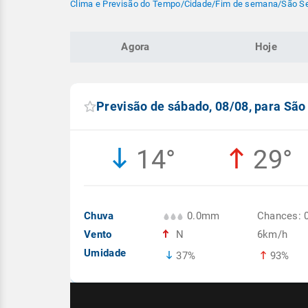
Clima e Previsão do Tempo
/
Cidade
/
Fim de semana
/
São Se
Agora
Hoje
Previsão de sábado, 08/08, para São
14°
29°
Chuva
0.0mm
Chances: 
Vento
N
6km/h
Umidade
37%
93%