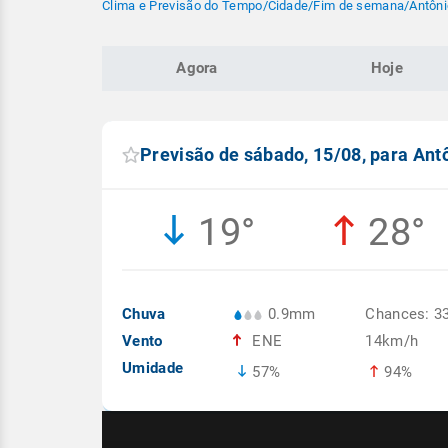
Clima e Previsão do Tempo
/
Cidade
/
Fim de semana
/
Antôni
Agora
Hoje
Previsão de sábado, 15/08, para An
19°
28°
Chuva
0.9mm
Chances: 3
Vento
ENE
14km/h
Umidade
57%
94%