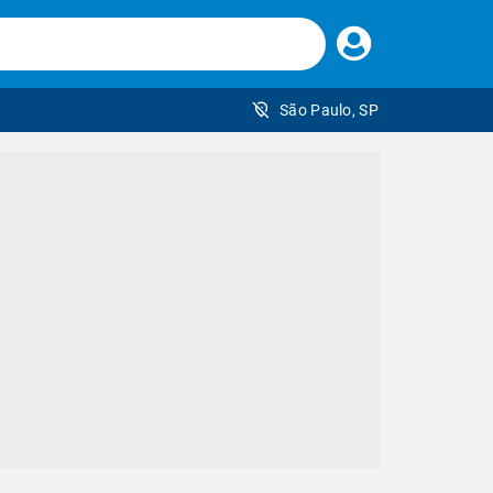
Faça
seu
login
São Paulo, SP