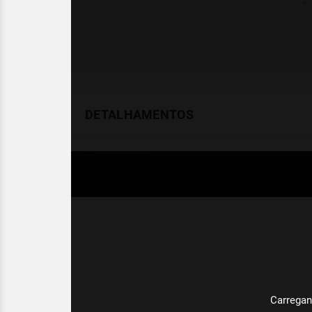
DETALHAMENTOS
Temperatura
Celsius (°C)