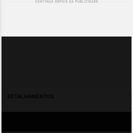
DETALHAMENTOS
Temperatura
Celsius (°C)