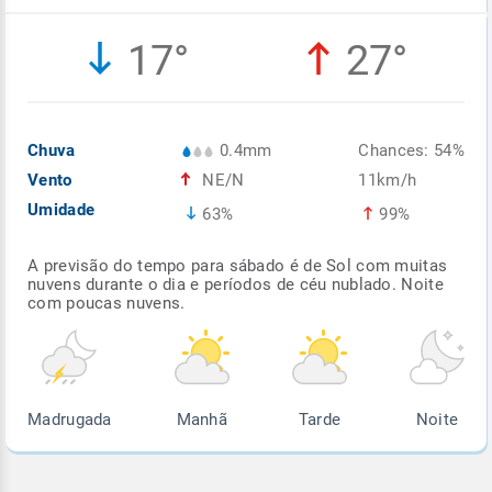
Enviar
Enviar
Enviar
Enviar
Enviar
17°
27°
Enviar
Chuva
0.4mm
Chances: 54%
Vento
NE/N
11km/h
Umidade
63%
99%
A previsão do tempo para sábado é de Sol com muitas
nuvens durante o dia e períodos de céu nublado. Noite
com poucas nuvens.
Madrugada
Manhã
Tarde
Noite