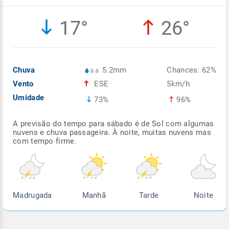
Enviar
Enviar
Enviar
Enviar
Enviar
17°
26°
Enviar
Chuva
5.2mm
Chances: 62%
Vento
ESE
5km/h
Umidade
73%
96%
A previsão do tempo para sábado é de Sol com algumas
nuvens e chuva passageira. À noite, muitas nuvens mas
com tempo firme.
Madrugada
Manhã
Tarde
Noite