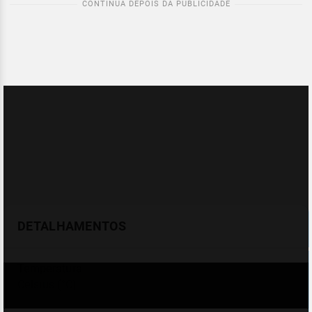
DETALHAMENTOS
Temperatura
Celsius (°C)