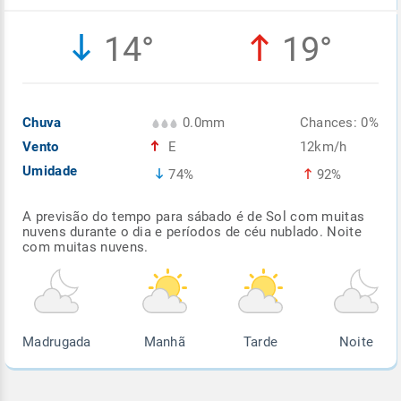
Enviar
Enviar
Enviar
Enviar
Enviar
14°
19°
Enviar
Chuva
0.0mm
Chances: 0%
Vento
E
12km/h
Umidade
74%
92%
A previsão do tempo para sábado é de Sol com muitas
nuvens durante o dia e períodos de céu nublado. Noite
com muitas nuvens.
Madrugada
Manhã
Tarde
Noite