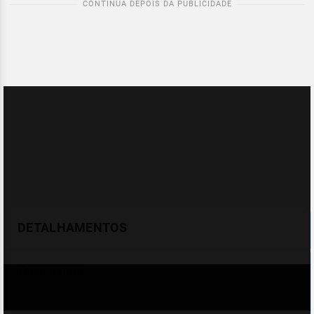
DETALHAMENTOS
Temperatura
Celsius (°C)