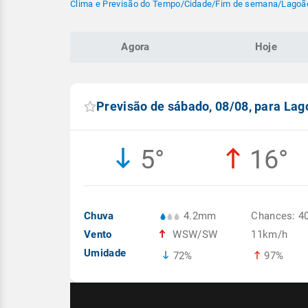
Clima e Previsão do Tempo
/
Cidade
/
Fim de semana
/
Lagoã
Agora
Hoje
Previsão de sábado, 08/08, para Lag
5°
16°
Chuva
4.2mm
Chances: 4
Vento
WSW/SW
11km/h
Umidade
72%
97%