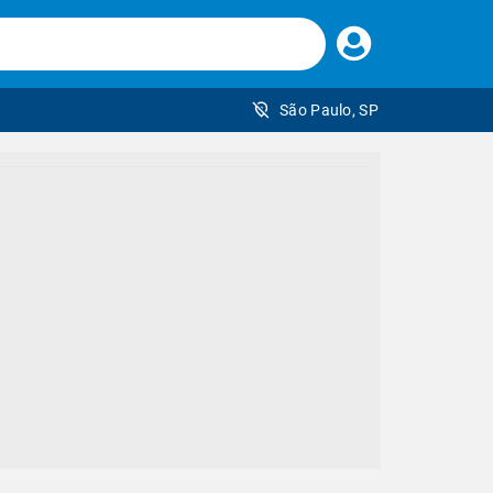
Faça
seu
login
São Paulo, SP