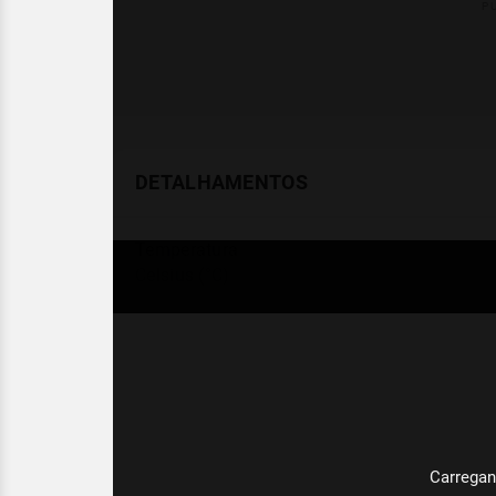
DETALHAMENTOS
Temperatura
Celsius (°C)