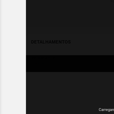
DETALHAMENTOS
Temperatura
Celsius (°C)