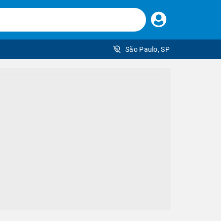
Faça
seu
login
São Paulo, SP