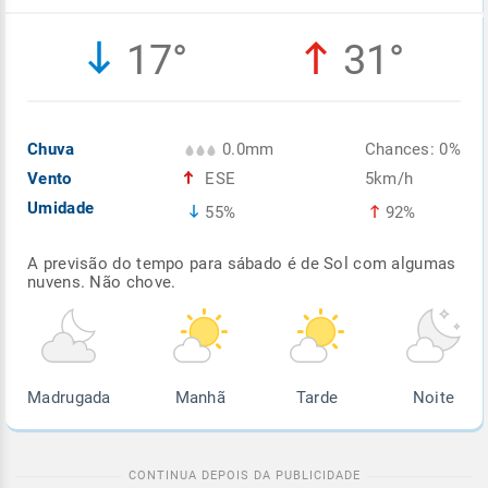
Enviar
Enviar
Enviar
Enviar
Enviar
17°
31°
Enviar
Chuva
0.0mm
Chances: 0%
Vento
ESE
5km/h
Umidade
55%
92%
A previsão do tempo para sábado é de Sol com algumas
nuvens. Não chove.
Madrugada
Manhã
Tarde
Noite