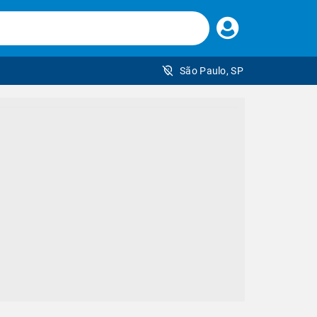
Faça
seu
login
São Paulo, SP