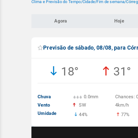
Clima e Previsão do Tempo
/
Cidade
/
Fim de semana
/
Córreg
Agora
Hoje
Previsão de sábado, 08/08, para Cór
18°
31°
Chuva
0.0mm
Chances: 
Vento
SW
4km/h
Umidade
44%
77%