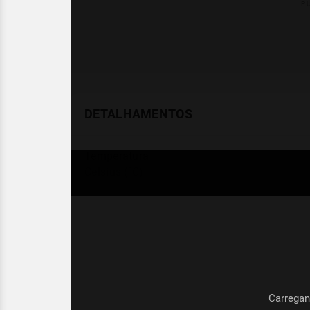
DETALHAMENTOS
Temperatura
Celsius (°C)