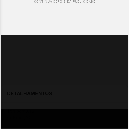
DETALHAMENTOS
Temperatura
Celsius (°C)