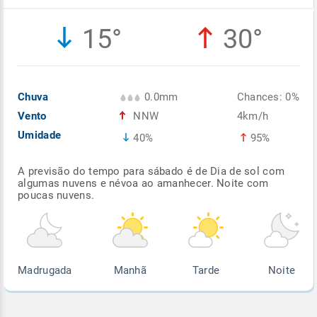
Enviar
Enviar
Enviar
Enviar
Enviar
15°
30°
Enviar
Chuva
0.0mm
Chances: 0%
Vento
NNW
4km/h
Umidade
40%
95%
A previsão do tempo para sábado é de Dia de sol com
algumas nuvens e névoa ao amanhecer. Noite com
poucas nuvens.
Madrugada
Manhã
Tarde
Noite