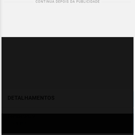
DETALHAMENTOS
Temperatura
Celsius (°C)