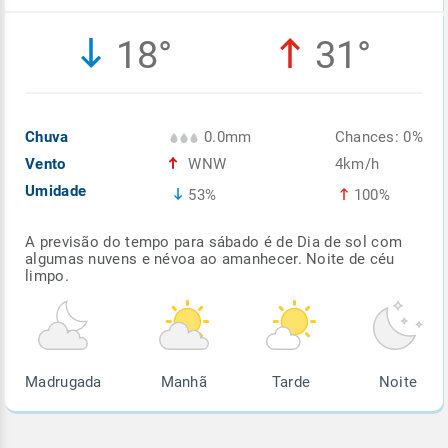
Enviar
Enviar
Enviar
Enviar
Enviar
18°
31°
Enviar
Chuva
0.0mm
Chances: 0%
Vento
WNW
4km/h
Umidade
53%
100%
A previsão do tempo para sábado é de Dia de sol com
algumas nuvens e névoa ao amanhecer. Noite de céu
limpo.
Madrugada
Manhã
Tarde
Noite