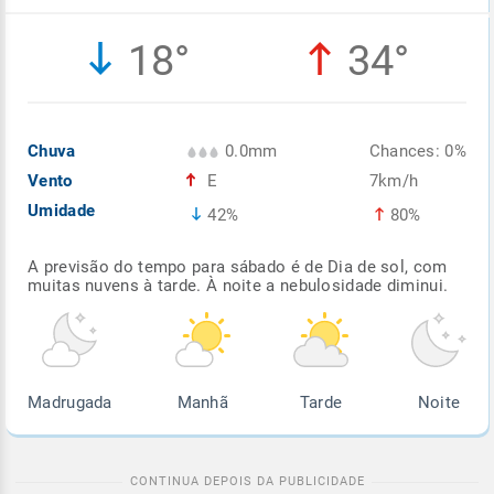
Enviar
Enviar
Enviar
Enviar
Enviar
18°
34°
Enviar
Chuva
0.0mm
Chances: 0%
Vento
E
7km/h
Umidade
42%
80%
A previsão do tempo para sábado é de Dia de sol, com
muitas nuvens à tarde. À noite a nebulosidade diminui.
Madrugada
Manhã
Tarde
Noite