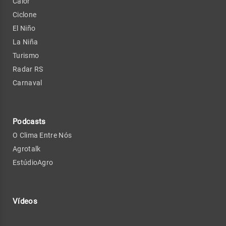
Calor
Ciclone
El Niño
La Niña
Turismo
Radar RS
Carnaval
Podcasts
O Clima Entre Nós
Agrotalk
EstúdioAgro
Vídeos