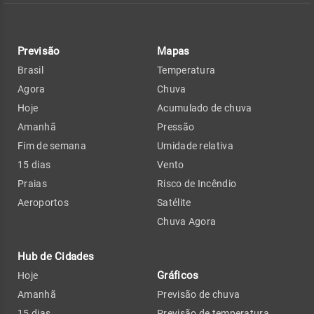
Previsão
Mapas
Brasil
Temperatura
Agora
Chuva
Hoje
Acumulado de chuva
Amanhã
Pressão
Fim de semana
Umidade relativa
15 dias
Vento
Praias
Risco de Incêndio
Aeroportos
Satélite
Chuva Agora
Hub de Cidades
Gráficos
Hoje
Amanhã
Previsão de chuva
15 dias
Previsão de temperatura