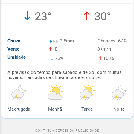
Enviar
Enviar
Enviar
Enviar
Enviar
23°
30°
Enviar
Chuva
2.8mm
Chances: 67%
Vento
E
3km/h
Umidade
73%
100%
A previsão do tempo para sábado é de Sol com muitas
nuvens. Pancadas de chuva à tarde e à noite.
Madrugada
Manhã
Tarde
Noite