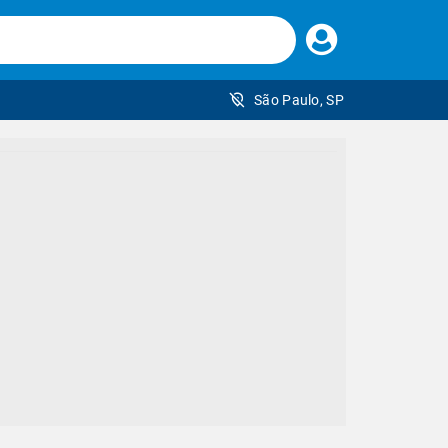
Faça
seu
login
São Paulo, SP