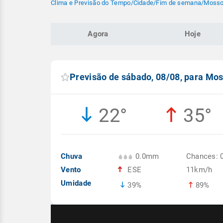
Clima e Previsão do Tempo
/
Cidade
/
Fim de semana
/
Mosso
Agora
Hoje
Previsão de sábado, 08/08, para Mo
22°
35°
Chuva
0.0mm
Chances: 
Vento
ESE
11km/h
Umidade
39%
89%