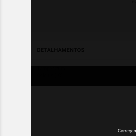
DETALHAMENTOS
Temperatura
Celsius (°C)