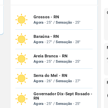
Grossos - RN
Agora
- 25° /
Sensação
- 25°
Baraúna - RN
Agora
- 27° /
Sensação
- 28°
Areia Branca - RN
Agora
- 25° /
Sensação
- 25°
Serra do Mel - RN
Agora
- 26° /
Sensação
- 27°
Governador Dix-Sept Rosado -
RN
Agora
- 25° /
Sensação
- 25°