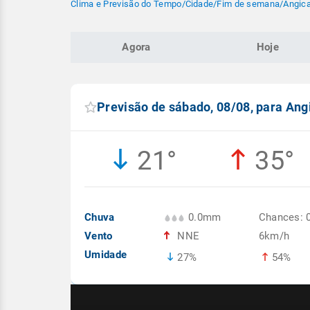
Clima e Previsão do Tempo
/
Cidade
/
Fim de semana
/
Angica
Agora
Hoje
Previsão de sábado, 08/08, para Ang
21°
35°
Chuva
0.0mm
Chances: 
Vento
NNE
6km/h
Umidade
27%
54%