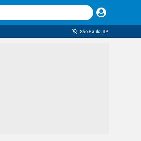
Faça
seu
login
São Paulo, SP