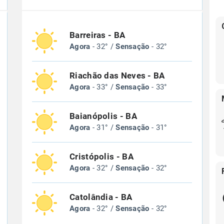
Barreiras - BA
Agora
- 32° /
Sensação
- 32°
Riachão das Neves - BA
Agora
- 33° /
Sensação
- 33°
Baianópolis - BA
Agora
- 31° /
Sensação
- 31°
Cristópolis - BA
Agora
- 32° /
Sensação
- 32°
Catolândia - BA
Agora
- 32° /
Sensação
- 32°