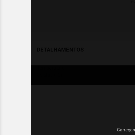
DETALHAMENTOS
Temperatura
Celsius (°C)