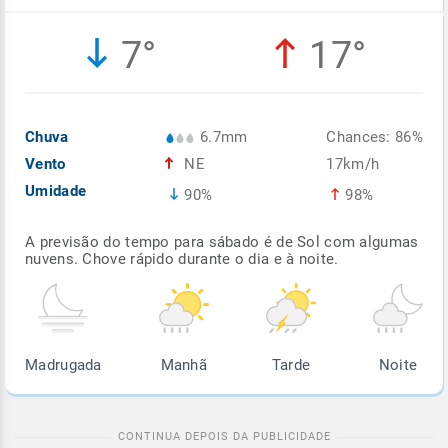
Enviar
Enviar
Enviar
Enviar
Enviar
7°
17°
Enviar
Chuva
6.7mm
Chances: 86%
Vento
NE
17km/h
Umidade
90%
98%
A previsão do tempo para sábado é de Sol com algumas
nuvens. Chove rápido durante o dia e à noite.
Madrugada
Manhã
Tarde
Noite