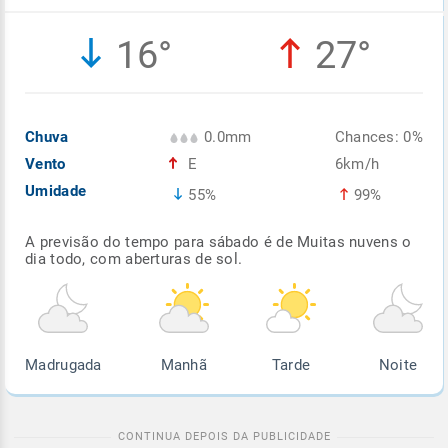
Enviar
Enviar
Enviar
Enviar
Enviar
16°
27°
Enviar
Chuva
0.0mm
Chances: 0%
Vento
E
6km/h
Umidade
55%
99%
A previsão do tempo para sábado é de Muitas nuvens o
dia todo, com aberturas de sol.
Madrugada
Manhã
Tarde
Noite