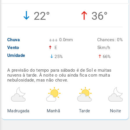
Enviar
Enviar
Enviar
Enviar
Enviar
22°
36°
Enviar
Chuva
0.0mm
Chances: 0%
Vento
E
5km/h
Umidade
25%
66%
A previsão do tempo para sábado é de Sol e muitas
nuvens à tarde. À noite o céu ainda fica com muita
nebulosidade, mas não chove.
Madrugada
Manhã
Tarde
Noite