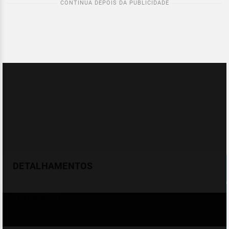
DETALHAMENTOS
Temperatura
Celsius (°C)