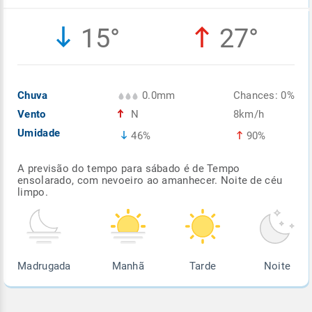
Enviar
Enviar
Enviar
Enviar
Enviar
15°
27°
Enviar
Chuva
0.0mm
Chances: 0%
Vento
N
8km/h
Umidade
46%
90%
A previsão do tempo para sábado é de Tempo
ensolarado, com nevoeiro ao amanhecer. Noite de céu
limpo.
Madrugada
Manhã
Tarde
Noite