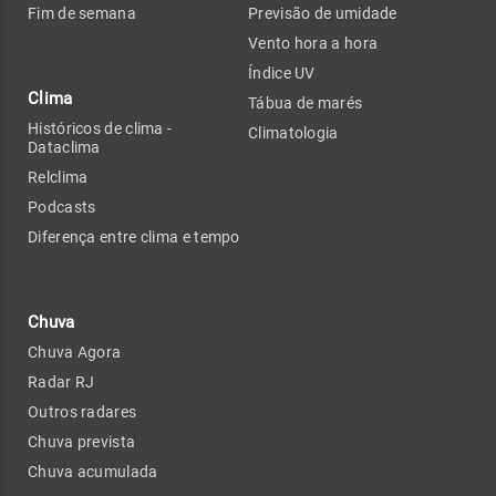
Fim de semana
Previsão de umidade
Vento hora a hora
Índice UV
Clima
Tábua de marés
Históricos de clima -
Climatologia
Dataclima
Relclima
Podcasts
Diferença entre clima e tempo
Chuva
Chuva Agora
Radar RJ
Outros radares
Chuva prevista
Chuva acumulada