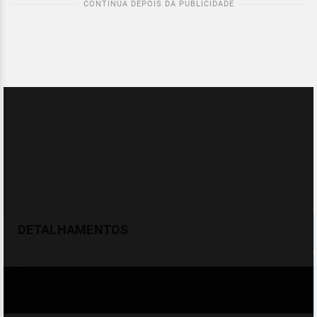
DETALHAMENTOS
Temperatura
Celsius (°C)