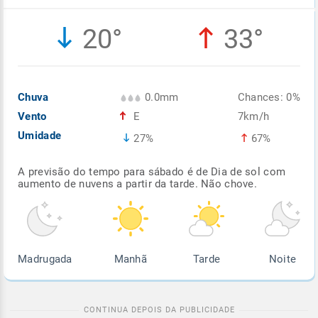
Enviar
Enviar
Enviar
Enviar
Enviar
20°
33°
Enviar
Chuva
0.0mm
Chances: 0%
Vento
E
7km/h
Umidade
27%
67%
A previsão do tempo para sábado é de Dia de sol com
aumento de nuvens a partir da tarde. Não chove.
Madrugada
Manhã
Tarde
Noite