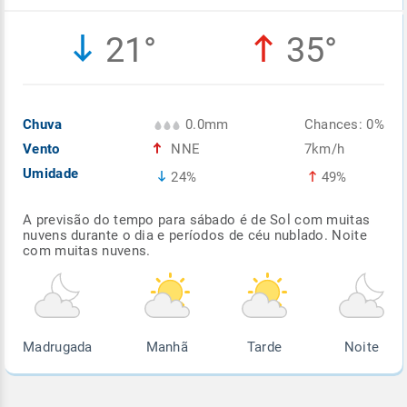
Enviar
Enviar
Enviar
Enviar
Enviar
21°
35°
Enviar
Chuva
0.0mm
Chances: 0%
Vento
NNE
7km/h
Umidade
24%
49%
A previsão do tempo para sábado é de Sol com muitas
nuvens durante o dia e períodos de céu nublado. Noite
com muitas nuvens.
Madrugada
Manhã
Tarde
Noite