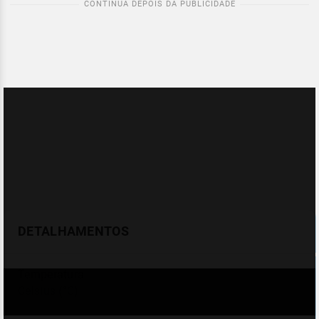
DETALHAMENTOS
Temperatura
Celsius (°C)