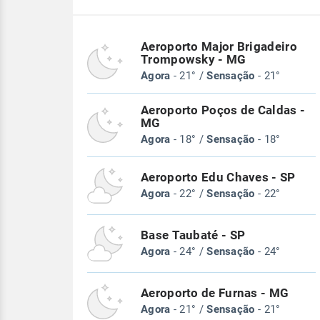
Aeroporto Major Brigadeiro
Trompowsky - MG
Agora
- 21° /
Sensação
- 21°
Aeroporto Poços de Caldas -
MG
Agora
- 18° /
Sensação
- 18°
Aeroporto Edu Chaves - SP
Agora
- 22° /
Sensação
- 22°
Base Taubaté - SP
Agora
- 24° /
Sensação
- 24°
Aeroporto de Furnas - MG
Agora
- 21° /
Sensação
- 21°