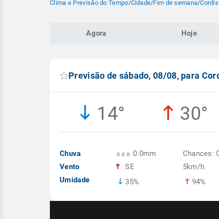
Clima e Previsão do Tempo
/
Cidade
/
Fim de semana
/
Cordis
Agora
Hoje
Previsão de sábado, 08/08, para Cor
14°
30°
Chuva
0.0mm
Chances: 
Vento
SE
5km/h
Umidade
35%
94%