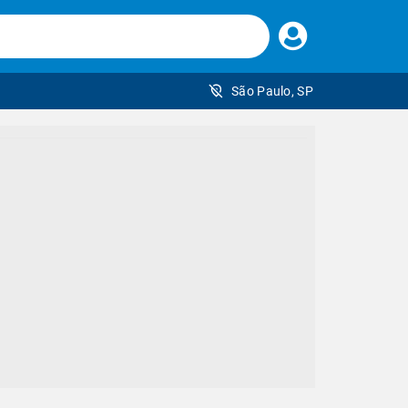
Faça
seu
login
São Paulo, SP