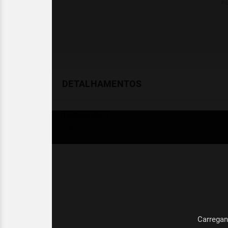
DETALHAMENTOS
Temperatura
Celsius (°C)