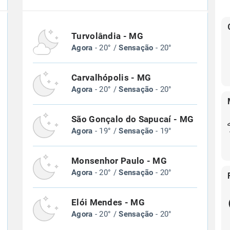
Turvolândia - MG
Agora
- 20° /
Sensação
- 20°
Carvalhópolis - MG
Agora
- 20° /
Sensação
- 20°
São Gonçalo do Sapucaí - MG
Agora
- 19° /
Sensação
- 19°
Monsenhor Paulo - MG
Agora
- 20° /
Sensação
- 20°
Elói Mendes - MG
Agora
- 20° /
Sensação
- 20°