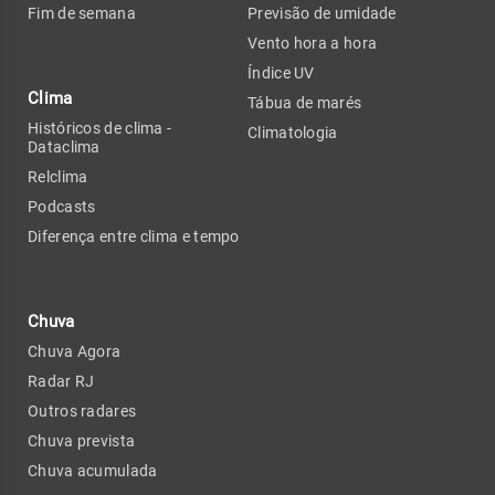
Fim de semana
Previsão de umidade
Vento hora a hora
Índice UV
Clima
Tábua de marés
Históricos de clima -
Climatologia
Dataclima
Relclima
Podcasts
Diferença entre clima e tempo
Chuva
Chuva Agora
Radar RJ
Outros radares
Chuva prevista
Chuva acumulada