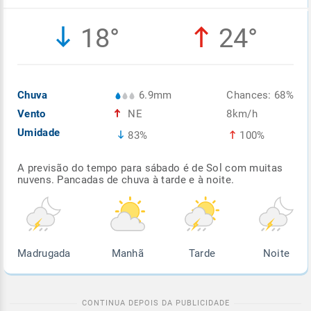
Enviar
Enviar
Enviar
Enviar
Enviar
18°
24°
Enviar
Chuva
6.9mm
Chances: 68%
Vento
NE
8km/h
Umidade
83%
100%
A previsão do tempo para sábado é de Sol com muitas
nuvens. Pancadas de chuva à tarde e à noite.
Madrugada
Manhã
Tarde
Noite