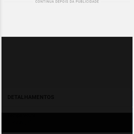
DETALHAMENTOS
Temperatura
Celsius (°C)