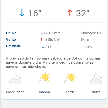
Enviar
Enviar
Enviar
Enviar
Enviar
16°
32°
Enviar
Chuva
0.0mm
Chances: 0%
Vento
ESE/NW
6km/h
Umidade
31%
84%
A previsão do tempo para sábado é de Sol com algumas
nuvens durante o dia. À noite o céu fica com muitas
nuvens, mas não chove.
Madrugada
Manhã
Tarde
Noite