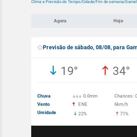
Clima e Previsão do Tempo
/
Cidade
/
Fim de semana
/
Gamel
Agora
Hoje
Previsão de sábado, 08/08, para Ga
19°
34°
Chuva
0.0mm
Chances: 
Vento
ENE
6km/h
Umidade
22%
71%