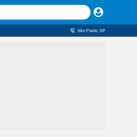
Faça
seu
login
São Paulo, SP