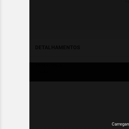
DETALHAMENTOS
Temperatura
Celsius (°C)