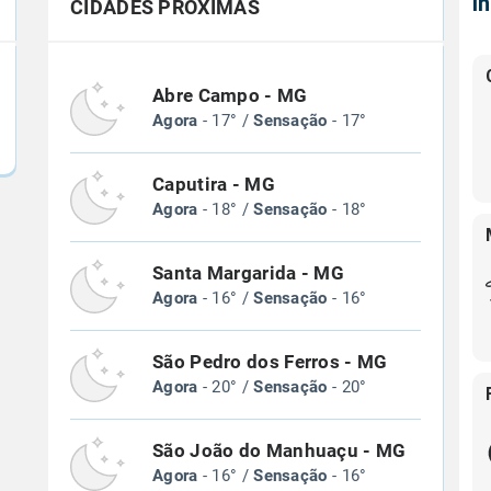
Í
CIDADES PRÓXIMAS
Abre Campo - MG
Agora
- 17° /
Sensação
- 17°
Caputira - MG
Agora
- 18° /
Sensação
- 18°
Santa Margarida - MG
Agora
- 16° /
Sensação
- 16°
São Pedro dos Ferros - MG
Agora
- 20° /
Sensação
- 20°
São João do Manhuaçu - MG
Agora
- 16° /
Sensação
- 16°