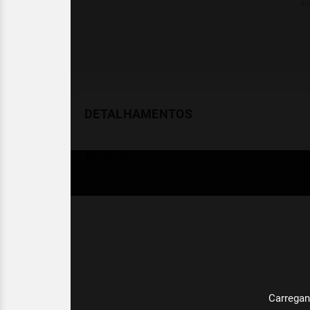
DETALHAMENTOS
Temperatura
Celsius (°C)