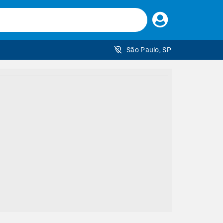
Faça
seu
login
São Paulo, SP