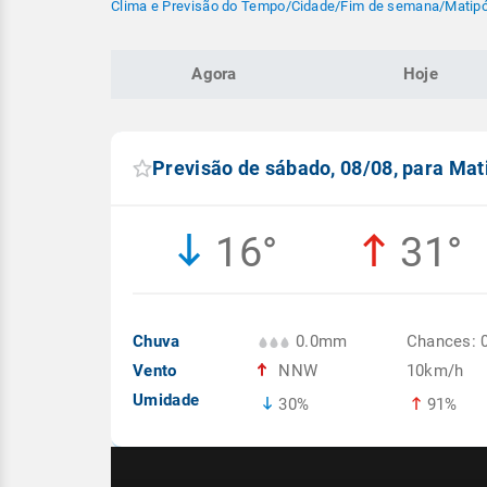
Clima e Previsão do Tempo
/
Cidade
/
Fim de semana
/
Matip
Agora
Hoje
Previsão de sábado, 08/08, para Ma
16°
31°
Chuva
0.0mm
Chances: 
Vento
NNW
10km/h
Umidade
30%
91%