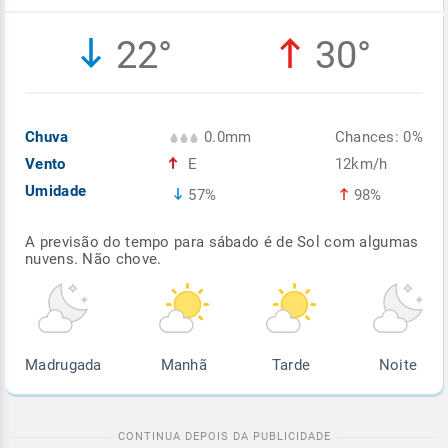
Enviar
Enviar
Enviar
Enviar
Enviar
22°
30°
Enviar
Chuva
0.0mm
Chances: 0%
Vento
E
12km/h
Umidade
57%
98%
A previsão do tempo para sábado é de Sol com algumas
nuvens. Não chove.
Madrugada
Manhã
Tarde
Noite