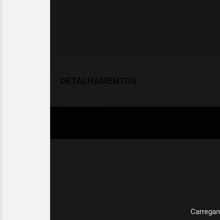
DETALHAMENTOS
Temperatura
Celsius (°C)