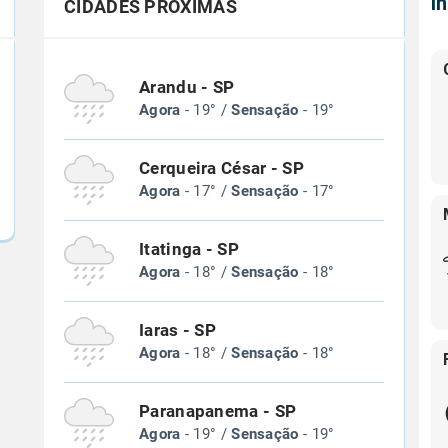
Í
CIDADES PRÓXIMAS
Arandu - SP
Agora
- 19° /
Sensação
- 19°
Cerqueira César - SP
Agora
- 17° /
Sensação
- 17°
Itatinga - SP
Agora
- 18° /
Sensação
- 18°
Iaras - SP
Agora
- 18° /
Sensação
- 18°
Paranapanema - SP
Agora
- 19° /
Sensação
- 19°