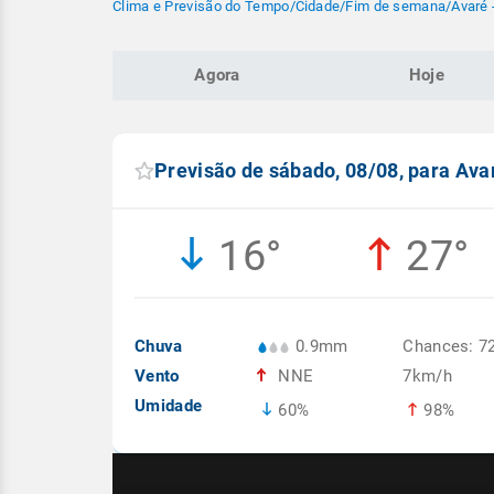
Clima e Previsão do Tempo
/
Cidade
/
Fim de semana
/
Avaré 
Agora
Hoje
Previsão de sábado, 08/08, para Ava
16°
27°
Chuva
0.9mm
Chances: 7
Vento
NNE
7km/h
Umidade
60%
98%