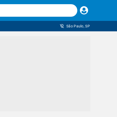
Faça
seu
login
São Paulo, SP