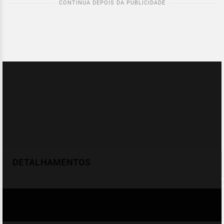
DETALHAMENTOS
Temperatura
Celsius (°C)