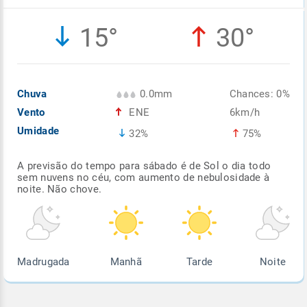
Enviar
Enviar
Enviar
Enviar
Enviar
15°
30°
Enviar
Chuva
0.0mm
Chances: 0%
Vento
ENE
6km/h
Umidade
32%
75%
A previsão do tempo para sábado é de Sol o dia todo
sem nuvens no céu, com aumento de nebulosidade à
noite. Não chove.
Madrugada
Manhã
Tarde
Noite