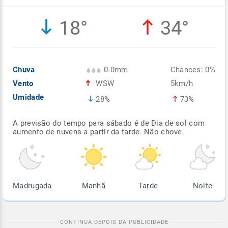
Enviar
Enviar
Enviar
Enviar
Enviar
18°
34°
Enviar
Chuva
0.0mm
Chances: 0%
Vento
WSW
5km/h
Umidade
28%
73%
A previsão do tempo para sábado é de Dia de sol com
aumento de nuvens a partir da tarde. Não chove.
Madrugada
Manhã
Tarde
Noite